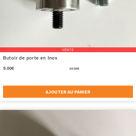
VENTE
Butoir de porte en Inox
Le
Le
9.00
€
19.50
€
prix
prix
initial
actuel
était :
est :
AJOUTER AU PANIER
19.50€.
9.00€.