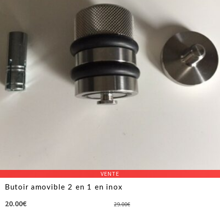
VENTE
Butoir amovible 2 en 1 en inox
Le
Le
20.00
€
29.00
€
prix
prix