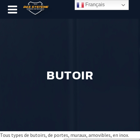
Français
BUTOIR
Tous types de butoirs, de portes, muraux, amovibles, en inox.